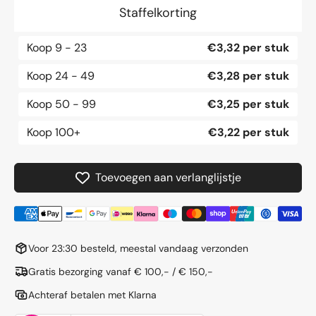
28x
28x
Staffelkorting
1-
1-
5/8&quot;
5/8&qu
Koop
9 - 23
€3,32 per stuk
-
-
1-
1-
Koop
24 - 49
€3,28 per stuk
3/8&quot;
3/8&qu
/
/
Koop
50 - 99
€3,25 per stuk
28/47-
28/47-
622
622
Koop
100+
€3,22 per stuk
Toevoegen aan verlanglijstje
Voor 23:30 besteld, meestal vandaag verzonden
Gratis bezorging vanaf € 100,- / € 150,-
Achteraf betalen met Klarna