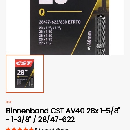
van
media
openen
in
galerieweergave
CST
Binnenband CST AV40 28x 1-5/8"
- 1-3/8" / 28/47-622
5 beoordelingen