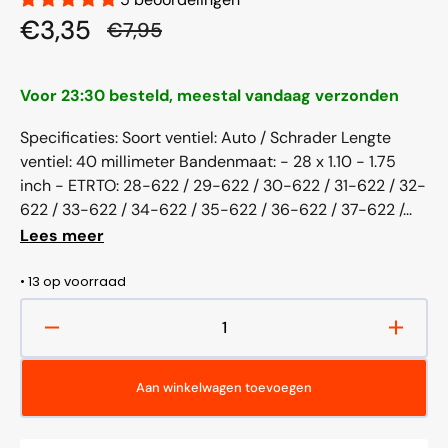
€3,35
€7,95
Aanbiedingsprijs
Normale
prijs
Voor 23:30 besteld, meestal vandaag verzonden
Specificaties: Soort ventiel: Auto / Schrader Lengte
ventiel: 40 millimeter Bandenmaat: - 28 x 1.10 - 1.75
inch - ETRTO: 28-622 / 29-622 / 30-622 / 31-622 / 32-
622 / 33-622 / 34-622 / 35-622 / 36-622 / 37-622 /...
Lees meer
• 13 op voorraad
Aantal
Aantal
verlagen
verho
voor
voor
Aan winkelwagen toevoegen
Binnenband
Binne
CST
CST
AV40
AV40