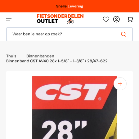
Meteen
naar
Vanaf € 100,- / € 150,-
Scherpe
Snelle
Levering
prijzen
de
content
Winkelwag
Waar ben je naar op zoek?
Thuis
Binnenbanden
Binnenband CST AV40 28x 1-5/8" - 1-3/8" / 28/47-622
1