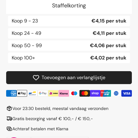
12&quot;
12&qu
Staffelkorting
-
-
32mm
32mm
Koop
9 - 23
€4,15 per stuk
Ventiel
Ventie
Koop
24 - 49
€4,11 per stuk
Koop
50 - 99
€4,06 per stuk
Koop
100+
€4,02 per stuk
Toevoegen aan verlanglijstje
Voor 23:30 besteld, meestal vandaag verzonden
Gratis bezorging vanaf € 100,- / € 150,-
Achteraf betalen met Klarna