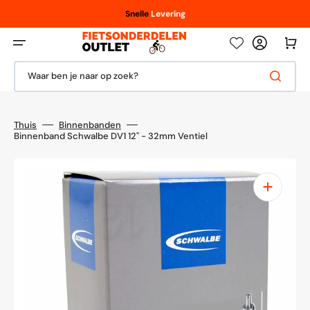
Meteen
naar
Vanaf € 100,- / € 150,-
Scherpe
Snelle
Levering
prijzen
de
content
Winkelwag
Waar ben je naar op zoek?
Thuis
Binnenbanden
Binnenband Schwalbe DV1 12" - 32mm Ventiel
1