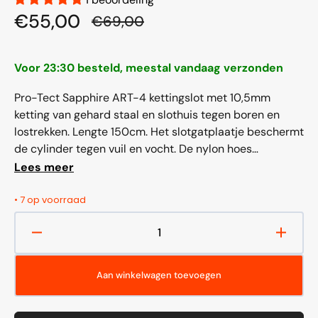
€55,00
€69,00
Aanbiedingsprijs
Normale
prijs
Voor 23:30 besteld, meestal vandaag verzonden
Pro-Tect Sapphire ART-4 kettingslot met 10,5mm
ketting van gehard staal en slothuis tegen boren en
lostrekken. Lengte 150cm. Het slotgatplaatje beschermt
de cylinder tegen vuil en vocht. De nylon hoes
beschermt het lakwerk. ART-4 (Keurmerk-nr: 4147)
Lees meer
Afmetingen: 150cm x 10,5mm...
• 7 op voorraad
Aantal
Aantal
verlagen
verho
voor
voor
Aan winkelwagen toevoegen
Kettingslot
Ketting
Sapphire
Sapph
ART-
ART-