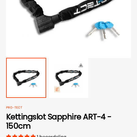
van
media
openen
in
galerieweergave
PRO-TECT
Kettingslot Sapphire ART-4 -
150cm
1 beoordeling