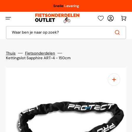
Meteen
naar
Vanaf € 100,- / € 150,-
Scherpe
Snelle
Levering
prijzen
de
content
Winkelwag
Waar ben je naar op zoek?
Thuis
Fietsonderdelen
Kettingslot Sapphire ART-4 - 150cm
1