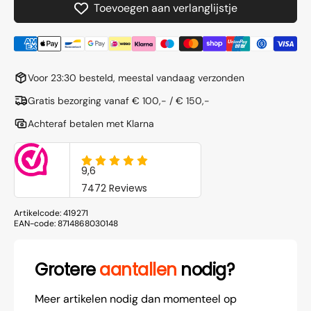
Toevoegen aan verlanglijstje
4
4
-
-
150cm
150c
Voor 23:30 besteld, meestal vandaag verzonden
Gratis bezorging vanaf € 100,- / € 150,-
Achteraf betalen met Klarna
Artikelcode:
419271
EAN-code:
8714868030148
Grotere
aantallen
nodig?
Meer artikelen nodig dan momenteel op