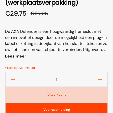
(werkplaatsverpakking)
€29,75
€39,95
Aanbiedingsprijs
Normale
prijs
De AXA Defender is een hoogwaardig frameslot met
een innovatief design door de mogelijkheid een plug-in
kabel of ketting in de zijkant van het slot te steken en zo
uw fiets aan een vast object te verbinden. Uitgevoerd
zonder spatbordbevestigingsgat....
Lees meer
• Niet op voorraad
Aantal
Aantal
verlagen
verho
voor
voor
Uitverkocht
Ringslot
Ringsl
Axa
Axa
Defender
Defen
Voorraadmelding