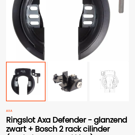
1
van
media
openen
in
galerieweergave
AXA
Ringslot Axa Defender - glanzend
zwart + Bosch 2 rack cilinder