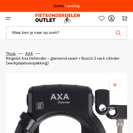
Meteen
naar
Vanaf € 100,- / € 150,-
Scherpe
Snelle
Levering
prijzen
de
content
Winkelwag
Waar ben je naar op zoek?
Thuis
AXA
Ringslot Axa Defender - glanzend zwart + Bosch 2 rack cilinder
(werkplaatsverpakking)