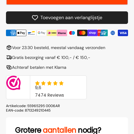
-
-
glanzend
glanz
zwart
zwart
Toevoegen aan verlanglijstje
+
+
Bosch
Bosch
2
2
rack
rack
cilinder
cilinde
Voor 23:30 besteld, meestal vandaag verzonden
(werkplaatsverpakking)
(werkp
Gratis bezorging vanaf € 100,- / € 150,-
Achteraf betalen met Klarna
Artikelcode:
55965295 0006AR
EAN-code:
8713249210445
Grotere
aantallen
nodig?