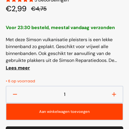
€2,99
€4,75
Aanbiedingsprijs
Normale
prijs
Voor 23:30 besteld, meestal vandaag verzonden
Met deze Simson vulkanisatie pleisters is een lekke
binnenband zo geplakt. Geschikt voor vrijwel alle
binnenbanden. Ook geschikt ter aanvulling van de
gebruikte plakkers uit de Simson Reparatiedoos. De
inhoud bestaat uit 8 stuks binnenbandpleisters van
Lees meer
16mm. Te gebruiken in...
• 6 op voorraad
Aantal
Aantal
verlagen
verho
voor
voor
Aan winkelwagen toevoegen
Simson
Simso
Binnenbandpleisters
Binnen
16mm
16mm