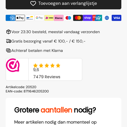
Toevoegen aan verlanglijstje
(8
(8
stuks)
stuks)
Voor 23:30 besteld, meestal vandaag verzonden
Gratis bezorging vanaf € 100,- / € 150,-
Achteraf betalen met Klarna
Artikelcode:
20520
EAN-code:
8711646205200
Grotere
aantallen
nodig?
Meer artikelen nodig dan momenteel op