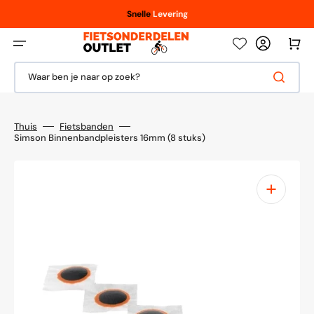
Meteen
naar
Vanaf € 100,- / € 150,-
Scherpe
Snelle
Levering
prijzen
de
content
Winkelwag
Waar ben je naar op zoek?
Thuis
Fietsbanden
Simson Binnenbandpleisters 16mm (8 stuks)
1