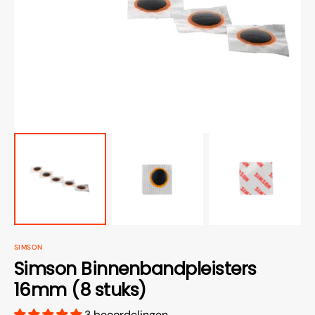
van
media
openen
in
galerieweergave
SIMSON
Simson Binnenbandpleisters
16mm (8 stuks)
3 beoordelingen