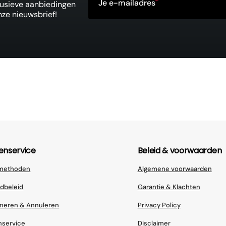
Je e-mailadres
clusieve aanbiedingen
nze nieuwsbrief!
enservice
Beleid & voorwaarden
lmethoden
Algemene voorwaarden
dbeleid
Garantie & Klachten
neren & Annuleren
Privacy Policy
nservice
Disclaimer