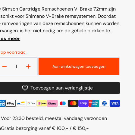
 Simson Cartridge Remschoenen V-Brake 72mm zijn
schikt voor Shimano V-Brake remsystemen. Doordat
 remvoeringen van deze remschoenen kunnen worden
rvangen, is het niet nodig om de gehele blokken te
rvangen. De remvoeringen van deze remschoenen zijn
ees meer
2
van
s verkrijgbaar onder...
media
6 op voorraad
openen
in
galerieweergave
Aan winkelwagen toevoegen
Aantal
Aantal
verlagen
verhogen
voor
voor
Toevoegen aan verlanglijstje
Simson
Simson
Cartridge
Cartridge
Remschoenen
Remschoenen
V-
V-
Brake
Brake
Voor 23:30 besteld, meestal vandaag verzonden
72mm
72mm
Gratis bezorging vanaf € 100,- / € 150,-