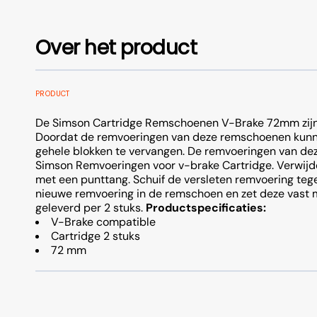
Zadeltas
Batterijv
Over het product
Onderdelen & Fietstassen
Batterijv
Batterijv
Fietshoezen
Kinderzitjes
Zijwieltjes
PRODUCT
Batterijv
De Simson Cartridge Remschoenen V-Brake 72mm zijn
Doordat de remvoeringen van deze remschoenen kunne
gehele blokken te vervangen. De remvoeringen van dez
Simson Remvoeringen voor v-brake Cartridge. Verwij
met een punttang. Schuif de versleten remvoering tegen
nieuwe remvoering in de remschoen en zet deze vast
Spatborden
Fietsbellen
Jasbesch
geleverd per 2 stuks.
Productspecificaties:
V-Brake compatible
Cartridge 2 stuks
72 mm