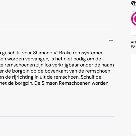
erlichting Voor
Freewheels
erlichting Achter
Kettingen
erlichting Sets
Shifter & Verstellers
Fietsaanhangers
Ar
erlichting Onderdelen
Versnellingskabels
EA
 geschikt voor Shimano V-Brake remsystemen.
Voorderailleurs
n worden vervangen, is het niet nodig om de
e remschoenen zijn los verkrijgbaar onder de naam
der de borgpin op de bovenkant van de remschoen
Onderdelen
 de rijrichting in uit de remschoen. Schuif de
 met de borgpin. De Simson Remschoenen worden
ermers
Kettingskast