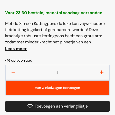
prijs
Voor 23:30 besteld, meestal vandaag verzonden
Met de Simson Kettingpons de luxe kan vrijwel iedere
fietsketting ingekort of gerepareerd worden! Deze
krachtige robuuste kettingpons heeft een grote arm
zodat met minder kracht het pinnetje van een
kettingschakel naar buiten kan worden gedrukt.
Lees meer
Verwijder met de kettingpons...
• 16 op voorraad
Aantal
Aantal
verlagen
verho
voor
voor
Aan winkelwagen toevoegen
Simson
Simso
Kettingpons
Kettin
De
De
Toevoegen aan verlanglijstje
Luxe
Luxe