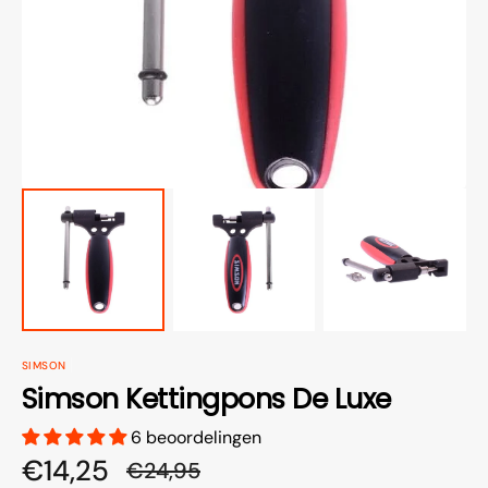
media
openen
in
galerieweergave
SIMSON
Simson Kettingpons De Luxe
6 beoordelingen
€14,25
€24,95
Aanbiedingsprijs
Normale