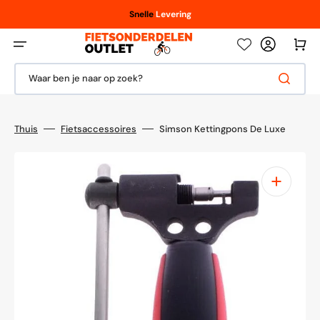
Meteen
naar
Vanaf € 100,- / € 150,-
Scherpe
Snelle
Levering
prijzen
de
content
Winkelwag
Waar ben je naar op zoek?
Thuis
Fietsaccessoires
Simson Kettingpons De Luxe
1
van