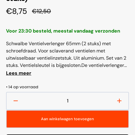
€8,75
€12,50
Aanbiedingsprijs
Normale
prijs
Voor 23:30 besteld, meestal vandaag verzonden
Schwalbe Ventielverlenger 65mm (2 stuks) met
schroefdraad. Voor sclaverand ventielen met
uitwisselbaar ventielinzetstuk. Uit aluminium. Set van 2
stuks. Ventielsleutel is bijgesloten.De ventielverlengers
zijn tubeless compatibel. Productspecificaties:
Lees meer
Schwalbe Ventielverlenger 65mm (2 stuks) met
schroefdraad. voor sclaverand ventielen met
• 14 op voorraad
uitwisselbaar ventielinzetstuk....
Aantal
Aantal
verlagen
verho
voor
voor
Aan winkelwagen toevoegen
Ventielverlenger
Ventie
Schwalbe
Schwa