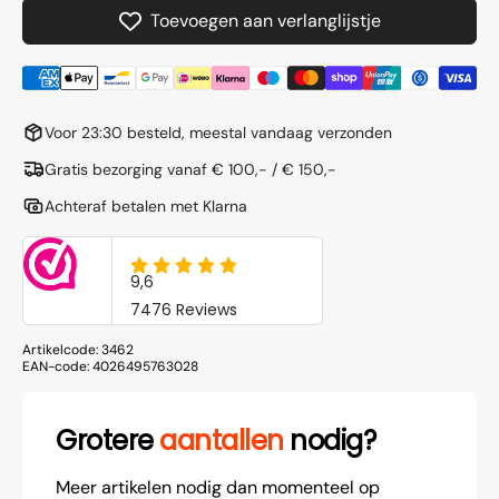
65
65
Toevoegen aan verlanglijstje
mm
mm
-
-
aluminium
alumi
(set
(set
van
van
Voor 23:30 besteld, meestal vandaag verzonden
2
2
stuks)
stuks)
Gratis bezorging vanaf € 100,- / € 150,-
Achteraf betalen met Klarna
Artikelcode:
3462
EAN-code:
4026495763028
Grotere
aantallen
nodig?
Meer artikelen nodig dan momenteel op