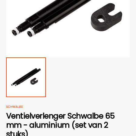
van
media
openen
in
galerieweergave
SCHWALBE
Ventielverlenger Schwalbe 65
mm - aluminium (set van 2
stuks)