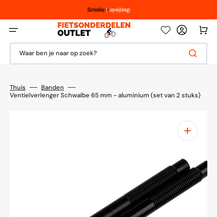
Meteen
naar
Vanaf € 100,- / € 150,-
Scherpe
Snelle
Levering
prijzen
de
content
Winkelwag
Waar ben je naar op zoek?
Thuis
Banden
Ventielverlenger Schwalbe 65 mm - aluminium (set van 2 stuks)
1