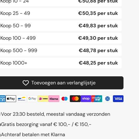
Koop
10 - 24
€50,88 per stuk
-
-
Zwart
Zwart
Koop
25 - 49
€50,35 per stuk
Koop
50 - 99
€49,83 per stuk
Koop
100 - 499
€49,30 per stuk
Koop
500 - 999
€48,78 per stuk
Koop
1000+
€48,25 per stuk
Toevoegen aan verlanglijstje
Voor 23:30 besteld, meestal vandaag verzonden
Gratis bezorging vanaf € 100,- / € 150,-
Achteraf betalen met Klarna