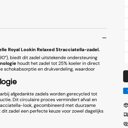
erlichting Voor
Freewheels
erlichting Achter
Kettingen
erlichting Sets
Shifter & Verstellers
Fietsaanhangers
erlichting Onderdelen
Versnellingskabels
le Royal Lookin Relaxed Stracciatella-zadel.
Voorderailleurs
0°), biedt dit zadel uitstekende ondersteuning
nologie
houdt het zadel tot 25% koeler in direct
Onderdelen
le schokabsorptie en drukverdeling, waardoor
logie
ermers
Kettingskast
waarbij afgedankte zadels worden gerecycled tot
tie. Dit circulaire proces vermindert afval en
Stracciatella-look, gecombineerd met duurzame
it zadel een perfecte keuze voor zowel dagelijks