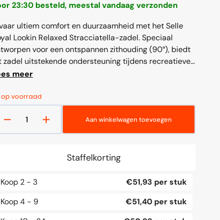
prijs
or 23:30 besteld, meestal vandaag verzonden
vaar ultiem comfort en duurzaamheid met het Selle
yal Lookin Relaxed Stracciatella-zadel. Speciaal
tworpen voor een ontspannen zithouding (90°), biedt
t zadel uitstekende ondersteuning tijdens recreatieve
2
van
tten. De unieke Cool Cover-technologie houdt het
ees meer
media
del tot 25% koeler in direct zonlicht, terwijl
openen
in
 Royalgel-vulling zorgt...
2 op voorraad
galerieweergave
Aan winkelwagen toevoegen
Aantal
Aantal
verlagen
verhogen
voor
voor
Zadel
Zadel
Staffelkorting
Selle
Selle
Royal
Royal
Koop
2 - 3
€51,93 per stuk
Lookin
Lookin
Relaxed
Relaxed
Koop
4 - 9
€51,40 per stuk
-
-
Stracciatella
Stracciatella