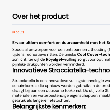
Zadeltas
Batterijv
Over het product
Onderdelen & Fietstassen
Batterijv
Batterijv
Fietshoezen
Kinderzitjes
Zijwieltjes
PRODUCT
Batterijv
Ervaar ultiem comfort en duurzaamheid met het Sel
Speciaal ontworpen voor een ontspannen zithouding (9
tijdens recreatieve ritten. De unieke
Cool Cover-tech
zonlicht, terwijl de
Royalgel-vulling
zorgt voor optima
pijnlijke drukpunten worden verminderd.
Innovatieve Stracciatella-techno
Spatborden
Fietsbellen
Jasbesch
Stracciatella is een innovatieve vullingstechnologie 
schuimkorrels die opnieuw worden gebruikt in de produc
draagt bij aan een duurzame toekomst. De stijlvolle 
materialen en waterbestendige eigenschappen, maakt d
gebruik als langere fietstochten.
Belangrijkste kenmerken: